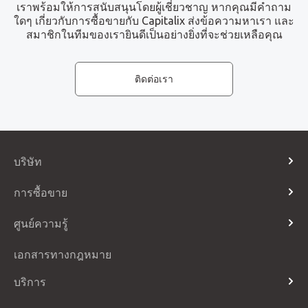
เราพร้อมให้การสนับสนุนโดยผู้เชี่ยวชาญ หากคุณมีคำถาม
ใดๆ เกี่ยวกับการซื้อขายกับ Capitalix ส่งข้อความหาเรา และ
สมาชิกในทีมของเรายินดีเป็นอย่างยิ่งที่จะช่วยเหลือคุณ
ติดต่อเรา
บริษัท
เกี่ยวกับเรา
การซื้อขาย
ติดต่อเรา
ประเภทบัญชี
ศูนย์ความรู้
Telegram
เวลาการซื้อขายและวันหยุด
หน้าประกาศ
คำถามที่พบบ่อย
เอกสารทางกฎหมาย
วันที่ Rollover
อภิธานศัพท์
ปฏิทินเศรษฐกิจ
บริการ
วิธีการชำระเงิน
เข้าสู่ระบบ