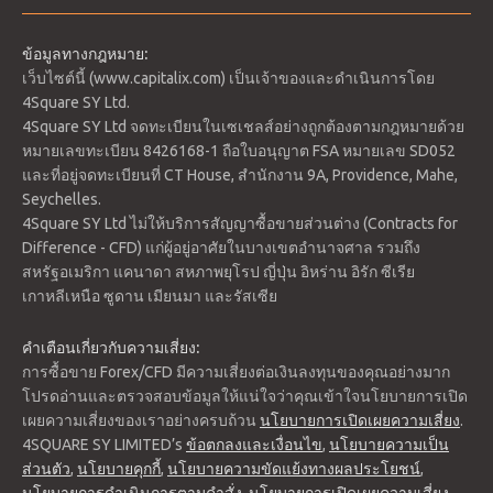
ข้อมูลทางกฎหมาย:
เว็บไซต์นี้ (www.capitalix.com) เป็นเจ้าของและดำเนินการโดย
4Square SY Ltd.
4Square SY Ltd จดทะเบียนในเซเชลส์อย่างถูกต้องตามกฎหมายด้วย
หมายเลขทะเบียน 8426168-1 ถือใบอนุญาต FSA หมายเลข SD052
และที่อยู่จดทะเบียนที่ CT House, สำนักงาน 9A, Providence, Mahe,
Seychelles.
4Square SY Ltd ไม่ให้บริการสัญญาซื้อขายส่วนต่าง (Contracts for
Difference - CFD) แก่ผู้อยู่อาศัยในบางเขตอำนาจศาล รวมถึง
สหรัฐอเมริกา แคนาดา สหภาพยุโรป ญี่ปุ่น อิหร่าน อิรัก ซีเรีย
เกาหลีเหนือ ซูดาน เมียนมา และรัสเซีย
คำเตือนเกี่ยวกับความเสี่ยง:
การซื้อขาย Forex/CFD มีความเสี่ยงต่อเงินลงทุนของคุณอย่างมาก
โปรดอ่านและตรวจสอบข้อมูลให้แน่ใจว่าคุณเข้าใจนโยบายการเปิด
เผยความเสี่ยงของเราอย่างครบถ้วน
นโยบายการเปิดเผยความเสี่ยง
.
4SQUARE SY LIMITED’s
ข้อตกลงและเงื่อนไข
,
นโยบายความเป็น
ส่วนตัว
,
นโยบายคุกกี้
,
นโยบายความขัดแย้งทางผลประโยชน์
,